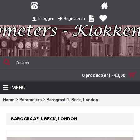
Registreren
Inloggen
0 product(en) - €0,00
MENU
>
>
Home
Barometers
Barograaf J. Beck, London
BAROGRAAF J. BECK, LONDON