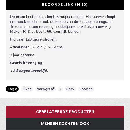
BEOORDELINGEN (0)
De eiken houten kast heeft 5 ruitjes rondom.
Het uurwerk loopt
een week en dat is ook de lengte van de 7-daagse barogram.
Tevens is er een messing houdertje met inktflesje aanwezig.
Maker: R. & J. Beck, 68. Cornhill, London
Inclusief 120 papierstroken.
Afmetingen: 37 x 22,5 x 19 cm.
3 jaar garantie.
Gratis bezorging.
1 á 2 dagen levertijd.
Tags:
Eiken
,
barograaf
,
J
,
Beck
,
London
GERELATEERDE PRODUCTEN
MENSEN KOCHTEN OOK