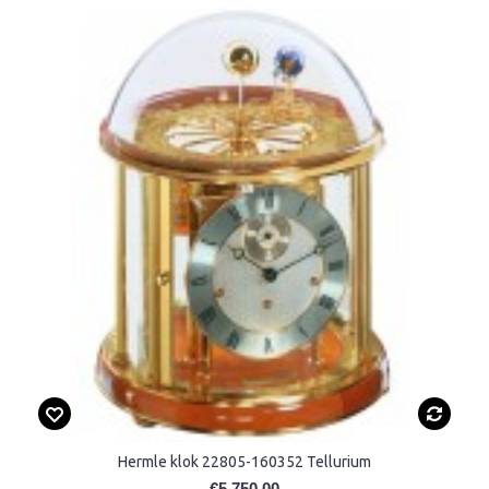
Hermle klok 22805-160352 Tellurium
€5.750,00