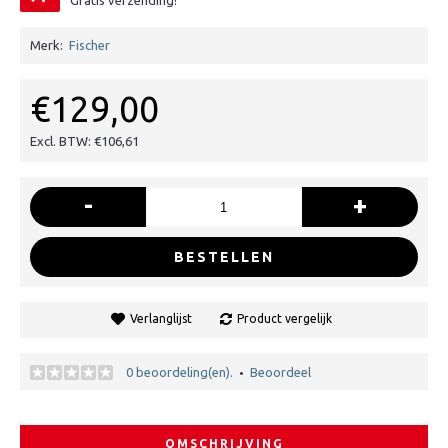
Gratis verzending!
Merk:
Fischer
€129,00
Excl. BTW: €106,61
-
+
BESTELLEN
Verlanglijst
Product vergelijk
0 beoordeling(en).
Beoordeel
•
OMSCHRIJVING