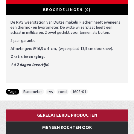
BEOORDELINGEN (0)
De RVS weerstation van Duitse makelij 'Fischer' heeft eveneens
een thermo- en hygrometer. De witte wijzerplaat heeft een
schaal in millibaren. Zowel gechikt voor binnen als buiten.
3 jaar garantie.
Afmetingen: Ø16,5 x 4 cm, (wijzerplaat 13,5 cm doorsnee).
Gratis bezorging.
1 á 2 dagen levertijd.
Tags:
Barometer
,
rvs
,
rond
,
1602-01
GERELATEERDE PRODUCTEN
MENSEN KOCHTEN OOK