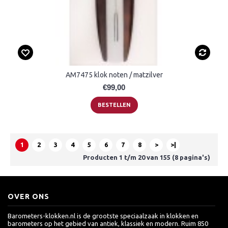
AM7475 klok noten / matzilver
€99,00
BESTELLEN
1
2
3
4
5
6
7
8
>
>|
Producten 1 t/m 20 van 155 (8 pagina's)
OVER ONS
Barometers-klokken.nl is de grootste speciaalzaak in klokken en
barometers op het gebied van antiek, klassiek en modern. Ruim 850