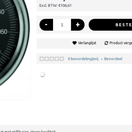
Excl. BTW: €106,61
-
+
BESTE
Verlanglijst
Product verge
0 beoordeling(en).
Beoordeel
•
t met millibaren. Hoge kwaliteit.