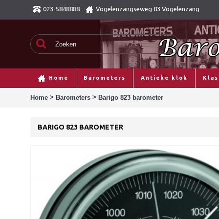
023-5848888
Vogelenzangseweg 83 Vogelenzang
Home
Barometers
Antieke klok
Kla
>
>
Home
Barometers
Barigo 823 barometer
BARIGO 823 BAROMETER