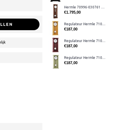
Hermle 70996-030761 maandloper
€1.795,00
LLEN
Regulateur Hermle 71002-U92200 geel
€187,00
Regulateur Hermle 71002-362200 rood
lijk
€187,00
Regulateur Hermle 71002-U72200 groen
€187,00