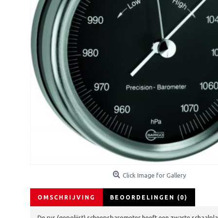
Click Image for Gallery
OMSCHRIJVING
BEOORDELINGEN (0)
De rvs (gepolijst) scheepsbarometer heeft een zwarte schaalplaa