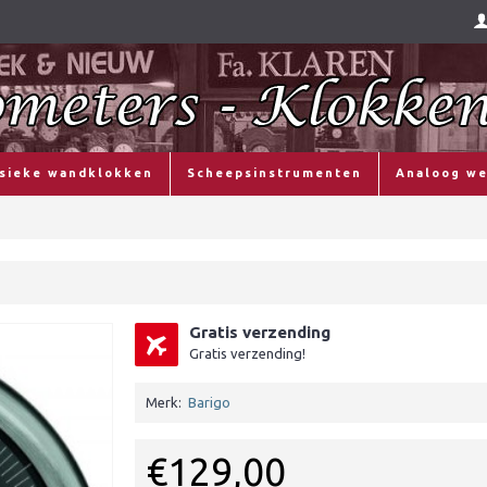
ssieke wandklokken
Scheepsinstrumenten
Analoog we
Gratis verzending
Gratis verzending!
Merk:
Barigo
€129,00