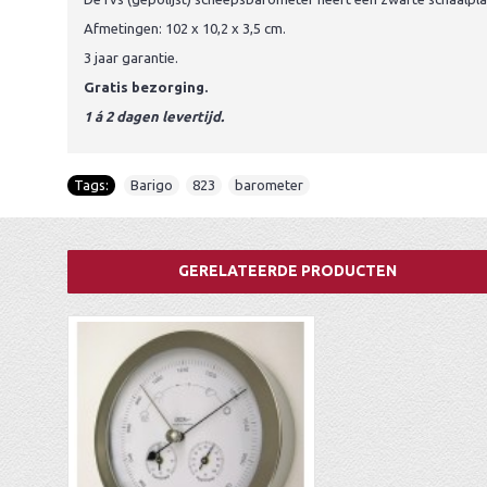
Afmetingen: 102 x 10,2 x 3,5 cm.
3 jaar garantie.
Gratis bezorging.
1 á 2 dagen levertijd.
Tags:
Barigo
,
823
,
barometer
GERELATEERDE PRODUCTEN
Hermle klok 22805-160352 Tellurium
Buiten weerstation RVS Fischer 827-01
AMS 45962 radio-controlled klok
Barometer rond noten Fischer QT