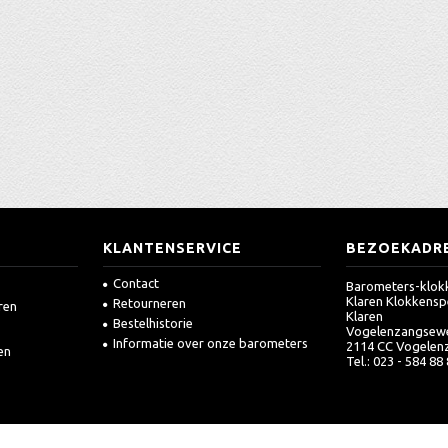
KLANTENSERVICE
BEZOEKADR
Contact
Barometers-klokk
Klaren Klokkensp
Retourneren
ren
Klaren
Bestelhistorie
Vogelenzangsew
Informatie over onze barometers
2114 CC Vogelen
en
Tel.: 023 - 584 88