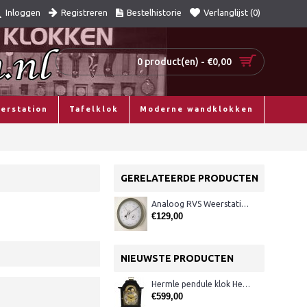
Registreren
Bestelhistorie
Verlanglijst (
0
)
Inloggen
0 product(en) - €0,00
erstation
Tafelklok
Moderne wandklokken
GERELATEERDE PRODUCTEN
Analoog RVS Weerstation Fischer 1602-01
€129,00
NIEUWSTE PRODUCTEN
Hermle pendule klok Hermle 22864-740340
€599,00