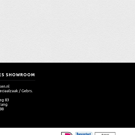
ES SHOWROOM
en.nl
eciaalzaak / Gebrs.
eg 83
zang
 88