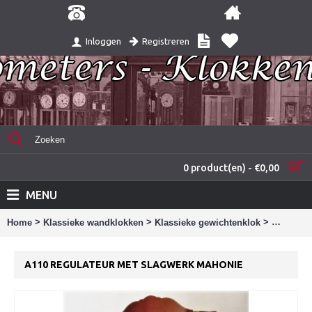
Registreren
Inloggen
0 product(en) - €0,00
MENU
>
>
>
Home
Klassieke wandklokken
Klassieke gewichtenklok
A110 Reg
A110 REGULATEUR MET SLAGWERK MAHONIE