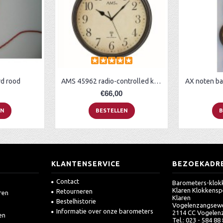
d rood
AMS 45962 radio-controlled klok
AX noten ba
€66,00
EN
BESTELLEN
B
KLANTENSERVICE
BEZOEKADR
Contact
Barometers-klokk
Klaren Klokkensp
Retourneren
ren
Klaren
Bestelhistorie
Vogelenzangsew
Informatie over onze barometers
2114 CC Vogelen
en
Tel.: 023 - 584 88