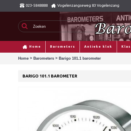
023-5848888
Vogelenzangseweg 83 Vogelenzang
Home
Barometers
Antieke klok
Kla
>
>
Home
Barometers
Barigo 101.1 barometer
BARIGO 101.1 BAROMETER