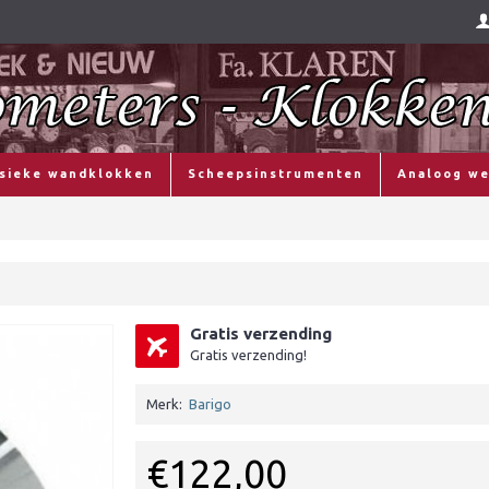
ssieke wandklokken
Scheepsinstrumenten
Analoog we
Gratis verzending
Gratis verzending!
Merk:
Barigo
€122,00