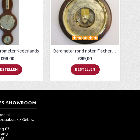
rometer Nederlands
Barometer rond noten Fischer QT
€99,00
€99,00
ESTELLEN
BESTELLEN
ES SHOWROOM
en.nl
eciaalzaak / Gebrs.
eg 83
zang
 88