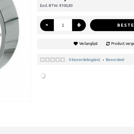
Excl. BTW: €100,83
-
+
BESTE
Verlanglijst
Product verge
0 beoordeling(en).
Beoordeel
•