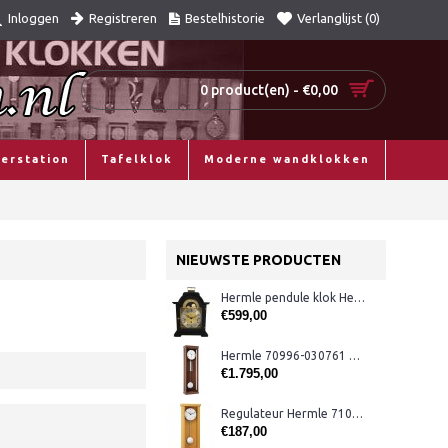
Registreren
Bestelhistorie
Verlanglijst (
0
)
Inloggen
0 product(en) - €0,00
erstation
Tafelklok
Moderne wandklokken
NIEUWSTE PRODUCTEN
Hermle pendule klok Hermle 22864-740340
€599,00
Hermle 70996-030761 maandloper
€1.795,00
Regulateur Hermle 71002-U92200 geel
€187,00