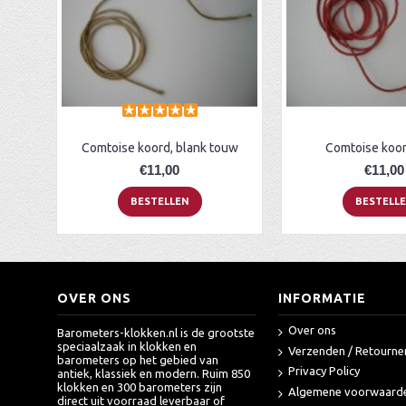
Comtoise koord, blank touw
Comtoise koor
€11,00
€11,00
BESTELLEN
BESTELL
OVER ONS
INFORMATIE
Over ons
Barometers-klokken.nl is de grootste
speciaalzaak in klokken en
Verzenden / Retourne
barometers op het gebied van
Privacy Policy
antiek, klassiek en modern. Ruim 850
klokken en 300 barometers zijn
Algemene voorwaard
direct uit voorraad leverbaar of